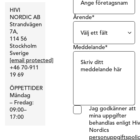
HIVI
NORDIC AB
Ärende*
Strandvägen
7A,
114 56
Stockholm
Meddelande*
Sverige
[email protected]
+46 70-911
19 69
ÖPPETTIDER
Måndag
– Fredag:
Jag godkänner att
09:00–
mina uppgifter
17:00
behandlas enligt Hiv
Nordics
personuppgiftspoli