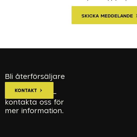
SKICKA MEDDELANDE
Bli återförsäljare
av LED-
KONTAKT
varselvästar –
kontakta oss för
mer information.