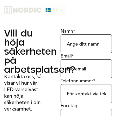
SV
DE
Vill du
Namn*
Produkt
höja
EN
Information
säkerheten
FR
Aktiv synlighet
Email*
på
KONTAKTA OSS
Klass 3
arbetsplatsen?
Om oss
Kontakta oss, så
Telefonnummer*
visar vi hur vår
LED-varselväst
kan höja
säkerheten i din
Företag
verksamhet.