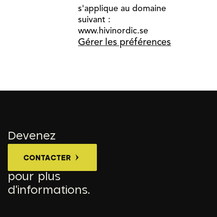
s'applique au domaine
suivant :
www.hivinordic.se
Gérer les préférences
Devenez
revendeur —
CONTACTER
contactez-nous
pour plus
d'informations.