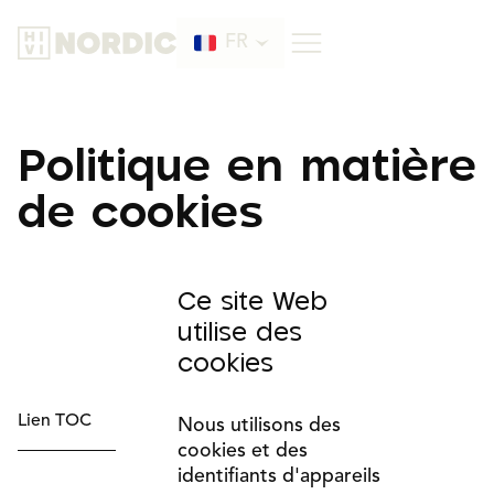
FR
SV
Politique en matière
Produit
DE
Informație
de cookies
EN
Visibilité active
NOUS CONTACTER
Classe 3
Ce site Web
À propos de nous
utilise des
cookies
Lien TOC
Nous utilisons des
cookies et des
identifiants d'appareils